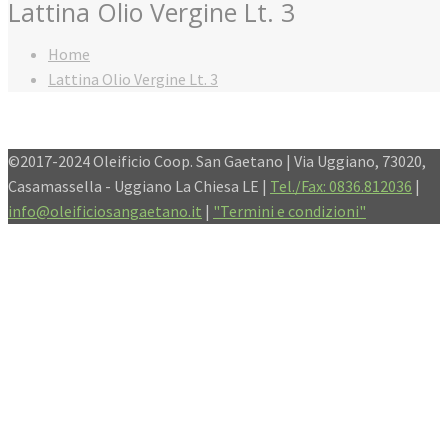
Lattina Olio Vergine Lt. 3
Home
Lattina Olio Vergine Lt. 3
©2017-2024 Oleificio Coop. San Gaetano | Via Uggiano, 73020,
Casamassella - Uggiano La Chiesa LE |
Tel./Fax: 0836.812036
|
info@oleificiosangaetano.it
|
"Termini e condizioni"