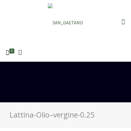
0
Lattina-Olio–vergine-0.25