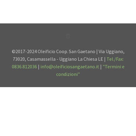
©2017-2024 Oleificio Coop. San Gaetano | Via Uggiano,
73020, Casamassella - Uggiano La Chiesa LE |
Tel./Fax:
0836.812036
|
info@oleificiosangaetano.it
|
"Termini e
condizioni"